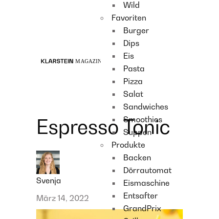
Wild
Recipes
Favoriten
Main course
Burger
Dessert
Dips
Eis
Pasta
Pizza
Salat
Sandwiches
Smoothies
Espresso Tonic
Suppen
Produkte
Backen
Dörrautomat
Svenja
Eismaschine
Entsafter
März 14, 2022
GrandPrix