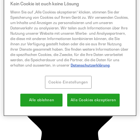
Kein Cookie ist auch keine Lösung
Wenn Sie auf „Alle Cookies akzeptieren“ klicken, stimmen Sie der
Speicherung von Cookies auf Ihrem Gerät zu. Wir verwenden Cookies,
um Inhalte und Anzeigen zu personalisieren und um unseren
Datenverkehr zu analysieren. Wir teilen auch Informationen über Ihre
Nutzung unserer Website mit unseren Werbe- und Analysepartnern,
die diese mit anderen Informationen kombinieren können, die Sie
ihnen zur Verfügung gestellt haben oder die sie aus Ihrer Nutzung
ihrer Dienste gesammelt haben. Sie finden weitere Informationen über
die spezifischen Cookies, die Zwecke, für die Ihre Daten verarbeitet
werden, die Speicherdauer und die Partner, die die Daten für uns
erhalten und auswerten, in unserer
Datenschutzerklärung
.
Cookie-Einstellungen
Alle ablehnen
Alle Cookies akzeptieren