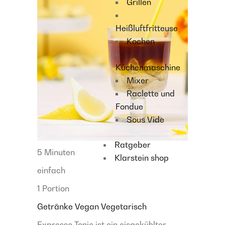
Grillen
Heißluftfritteuse
Kochen
Küchenmaschine
Mixer
Raclette und
Fondue
Sous Vide
Ratgeber
5 Minuten
Klarstein shop
einfach
1 Portion
Getränke
Vegan
Vegetarisch
Expresso Tonic ist ein eisgekühlter