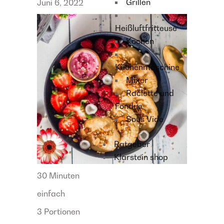
Grillen
Juni 6, 2022
Heißluftfritteuse
Kochen
Küchenmaschine
Mixer
Raclette und
Fondue
Sous Vide
Ratgeber
Klarstein shop
30 Minuten
einfach
3 Portionen