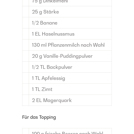
75
g
Dinkelmehl
25
g
Stärke
1/2
Banane
1
EL
Haselnussmus
130
ml
Pflanzenmilch
nach Wahl
20
g
Vanille-Puddingpulver
1/2
TL
Backpulver
1
TL
Apfelessig
1
TL
Zimt
2
EL
Magerquark
Für das Topping
100
g
frische Beeren
nach Wahl