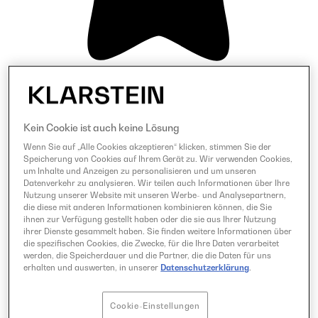
Kein Cookie ist auch keine Lösung
Wenn Sie auf „Alle Cookies akzeptieren“ klicken, stimmen Sie der
Speicherung von Cookies auf Ihrem Gerät zu. Wir verwenden Cookies,
um Inhalte und Anzeigen zu personalisieren und um unseren
Datenverkehr zu analysieren. Wir teilen auch Informationen über Ihre
Nutzung unserer Website mit unseren Werbe- und Analysepartnern,
die diese mit anderen Informationen kombinieren können, die Sie
ihnen zur Verfügung gestellt haben oder die sie aus Ihrer Nutzung
ihrer Dienste gesammelt haben. Sie finden weitere Informationen über
die spezifischen Cookies, die Zwecke, für die Ihre Daten verarbeitet
werden, die Speicherdauer und die Partner, die die Daten für uns
erhalten und auswerten, in unserer
Datenschutzerklärung
.
Cookie-Einstellungen