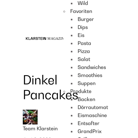
Wild
Recipes
Favoriten
Main course
Burger
Dessert
Dips
Eis
Pasta
Pizza
Salat
Sandwiches
Smoothies
Dinkel
Suppen
Pancakes
Produkte
Backen
Dörrautomat
Eismaschine
Entsafter
Team Klarstein
GrandPrix