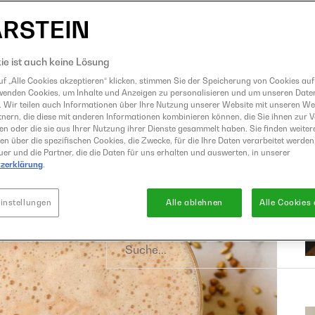
Eismaschine
Entsafter
GrandPrix
ie ist auch keine Lösung
Grillen
f „Alle Cookies akzeptieren“ klicken, stimmen Sie der Speicherung von Cookies auf
wenden Cookies, um Inhalte und Anzeigen zu personalisieren und um unseren Date
Heißluftfritteuse
. Wir teilen auch Informationen über Ihre Nutzung unserer Website mit unseren W
Kochen
nern, die diese mit anderen Informationen kombinieren können, die Sie ihnen zur 
ben oder die sie aus Ihrer Nutzung ihrer Dienste gesammelt haben. Sie finden weiter
Küchenmaschine
en über die spezifischen Cookies, die Zwecke, für die Ihre Daten verarbeitet werden,
er und die Partner, die die Daten für uns erhalten und auswerten, in unserer
Mixer
zerklärung
.
Raclette und Fondue
Sous Vide
instellungen
Alle ablehnen
Alle Cookies
Suche