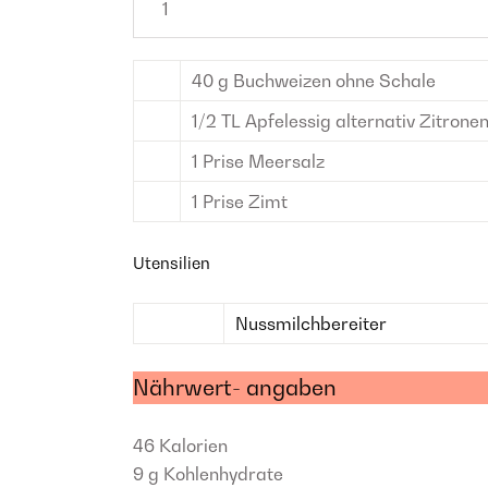
40
g
Buchweizen ohne Schale
1/2
TL
Apfelessig
alternativ Zitrone
1
Prise
Meersalz
1
Prise
Zimt
Utensilien
Nussmilchbereiter
Nährwert- angaben
46
Kalorien
9 g
Kohlenhydrate