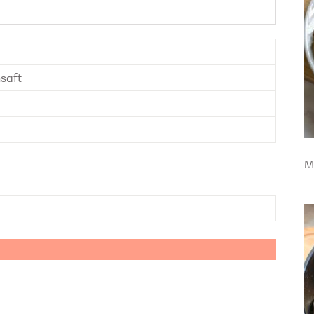
nsaft
M