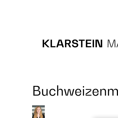
Recipes
Main course
Dessert
Buchweizenm