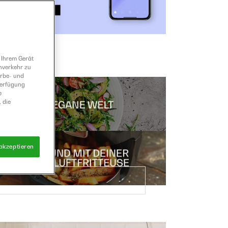
 Ihrem Gerät
nverkehr zu
erbe- und
Verfügung
e
 die
 akzeptieren