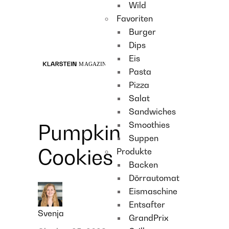
Wild
Recipes
Favoriten
Main course
Burger
Dessert
Dips
Eis
Pasta
Pizza
Salat
Sandwiches
Smoothies
Pumpkin
Suppen
Cookies
Produkte
Backen
Dörrautomat
Eismaschine
Entsafter
Svenja
GrandPrix