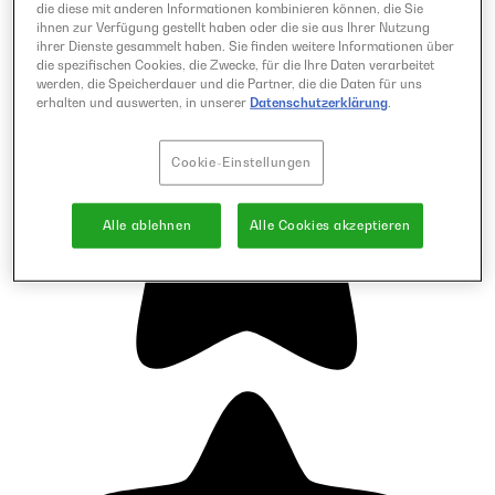
die diese mit anderen Informationen kombinieren können, die Sie
ihnen zur Verfügung gestellt haben oder die sie aus Ihrer Nutzung
ihrer Dienste gesammelt haben. Sie finden weitere Informationen über
die spezifischen Cookies, die Zwecke, für die Ihre Daten verarbeitet
werden, die Speicherdauer und die Partner, die die Daten für uns
erhalten und auswerten, in unserer
Datenschutzerklärung
.
Cookie-Einstellungen
Alle ablehnen
Alle Cookies akzeptieren