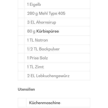
1
Eigelb
280
g
Mehl
Type 405
3
EL
Ahornsirup
80
g
Kürbispüree
1
TL
Natron
1/2
TL
Backpulver
1
Prise
Salz
1
TL
Zimt
2
EL
Lebkuchengewürz
Utensilien
Küchenmaschine