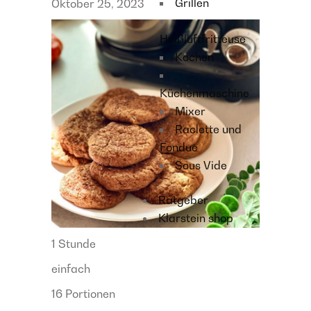
Grillen
Oktober 25, 2023
Heißluftfritteuse
Kochen
Küchenmaschine
Mixer
Raclette und
Fondue
Sous Vide
Ratgeber
Klarstein shop
1 Stunde
einfach
16 Portionen