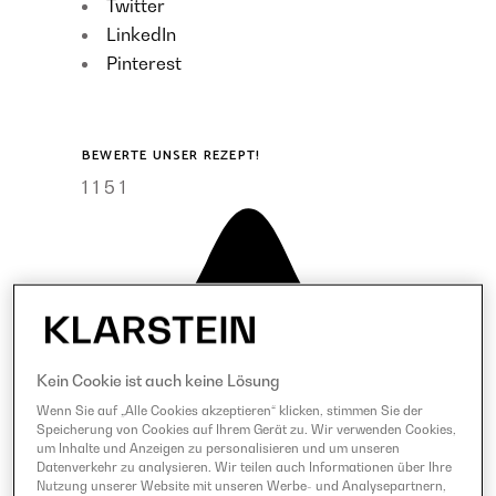
Twitter
LinkedIn
Pinterest
BEWERTE UNSER REZEPT!
1
1
5
1
Kein Cookie ist auch keine Lösung
Wenn Sie auf „Alle Cookies akzeptieren“ klicken, stimmen Sie der
Speicherung von Cookies auf Ihrem Gerät zu. Wir verwenden Cookies,
um Inhalte und Anzeigen zu personalisieren und um unseren
Datenverkehr zu analysieren. Wir teilen auch Informationen über Ihre
Nutzung unserer Website mit unseren Werbe- und Analysepartnern,