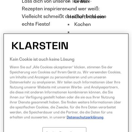
Lass dich von unseren Tex-Mex-
Grillen
Rezepten inspirieren und wer weiß:
Vielleicht schmeißt du schon bald eine
Heißluftfritteuse
echte Fiesta!
Kochen
Weiterlesen
Küchenmaschine
Mixer
Raclette und
Kein Cookie ist auch keine Lösung
Fondue
Wenn Sie auf „Alle Cookies akzeptieren“ klicken, stimmen Sie der
Sous Vide
Speicherung von Cookies auf Ihrem Gerät zu. Wir verwenden Cookies,
um Inhalte und Anzeigen zu personalisieren und um unseren
Datenverkehr zu analysieren. Wir teilen auch Informationen über Ihre
Ratgeber
Nutzung unserer Website mit unseren Werbe- und Analysepartnern,
Klarstein shop
die diese mit anderen Informationen kombinieren können, die Sie
ihnen zur Verfügung gestellt haben oder die sie aus Ihrer Nutzung
ihrer Dienste gesammelt haben. Sie finden weitere Informationen über
die spezifischen Cookies, die Zwecke, für die Ihre Daten verarbeitet
werden, die Speicherdauer und die Partner, die die Daten für uns
erhalten und auswerten, in unserer
Datenschutzerklärung
.