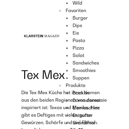
Wild
Recipes
Favoriten
Main course
Burger
Dessert
Dips
Eis
Pasta
Pizza
Salat
Sandwiches
Smoothies
Tex Mex
Suppen
Produkte
Die Tex-Mex Küche hat ihren Namen
Backen
aus den beiden Regionen, von denen sie
Dörrautomat
inspiriert ist: Texas und Mexiko. Hier
Eismaschine
gibt es Deftiges mit vielen
,
guten
Entsafter
Gewürzen, Schärfe und viel Fleisch.
GrandPrix