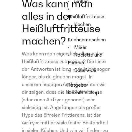
Was kann man
Grillen
alles in der
Heißluftfritteuse
Kochen
Heißluftfritteuse
machen?
Küchenmaschine
Mixer
Was kann man eigentlich alles in der
Raclette und
Heißluftfritteuse zubereiten? Die Liste
Fondue
der Antworten ist lang – vielleicht sogar
Sous Vide
länger, als du glauben magst. In
unserem heutigen Artikel möchten wir
Ratgeber
dir zeigen, dass die Heißluftfritteuse
Klarstein shop
(oder auch Airfryer genannt) sehr
vielseitig ist. Angefangen als großer
Hype des ölfreien Frittierens, ist der
Airfryer mittlerweile fester Bestandteil
in vielen Küchen. Und wie wir finden: zu