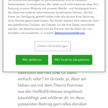
Klassische Rezepte
um Inhalte und Anzeigen zu personalisieren und um unseren
Datenverkehr zu analysieren. Wir teilen auch Informationen über Ihre
für
Nutzung unserer Website mit unseren Werbe- und Analysepartnern,
die diese mit anderen Informationen kombinieren können, die Sie
ihnen zur Verfügung gestellt haben oder die sie aus Ihrer Nutzung
Heißluftfritteusen
ihrer Dienste gesammelt haben. Sie finden weitere Informationen über
die spezifischen Cookies, die Zwecke, für die Ihre Daten verarbeitet
werden, die Speicherdauer und die Partner, die die Daten für uns
erhalten und auswerten, in unserer
Datenschutzerklärung
.
Bei der Frage: “Was kann man alles in
der Heißluftfritteuse machen?” wird
Cookie-Einstellungen
wohl die erste und häufigste Antwort
sein: Pommes! Denn dadurch ist der
Airfryer im Grunde bekannt geworden:
Alle ablehnen
Alle Cookies akzeptieren
Knusprige Pommes ohne übermäßigen
Gebrauch von Fett bzw. Öl. Ganz
einfach, oder? Im Grunde, ja. Aber wir
haben uns mit dem Thema Pommes
aus der Heißluftfritteuse eingehend
beschäftigt und erklären dir im dazu
passenden Beitrag gern alles darüber.