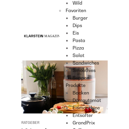
Wild
Recipes
Favoriten
Main course
Burger
Dessert
Dips
Eis
Pasta
Pizza
Salat
Sandwiches
Smoothies
Suppen
Produkte
Backen
Dörrautomat
Eismaschine
Entsafter
GrandPrix
RATGEBER