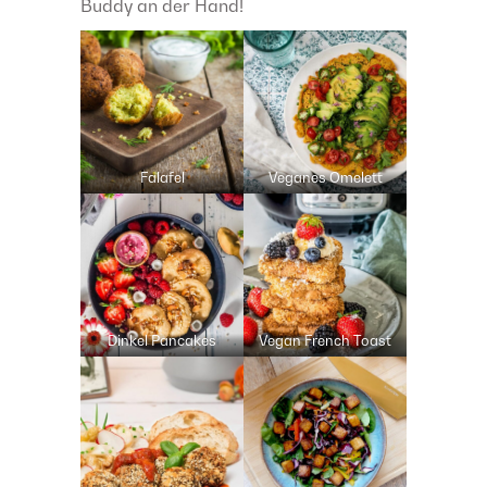
Buddy an der Hand!
Falafel
Veganes Omelett
Dinkel Pancakes
Vegan French Toast