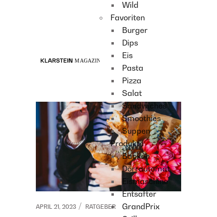
Wild
Recipes
Favoriten
Main course
Burger
Dessert
Dips
Eis
Pasta
Pizza
Salat
Sandwiches
Smoothies
Suppen
Produkte
Backen
Dörrautomat
Eismaschine
Entsafter
GrandPrix
APRIL 21, 2023
RATGEBER