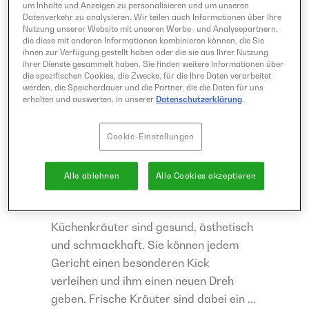
um Inhalte und Anzeigen zu personalisieren und um unseren
Datenverkehr zu analysieren. Wir teilen auch Informationen über Ihre
Nutzung unserer Website mit unseren Werbe- und Analysepartnern,
die diese mit anderen Informationen kombinieren können, die Sie
ihnen zur Verfügung gestellt haben oder die sie aus Ihrer Nutzung
ihrer Dienste gesammelt haben. Sie finden weitere Informationen über
die spezifischen Cookies, die Zwecke, für die Ihre Daten verarbeitet
JANUAR 20, 2023
RATGEBER
werden, die Speicherdauer und die Partner, die die Daten für uns
erhalten und auswerten, in unserer
Datenschutzerklärung
.
Küchenkräuter
Cookie-Einstellungen
selbst ziehen – so
Alle ablehnen
Alle Cookies akzeptieren
gelingt’s!
Küchenkräuter sind gesund, ästhetisch
und schmackhaft. Sie können jedem
Gericht einen besonderen Kick
verleihen und ihm einen neuen Dreh
geben. Frische Kräuter sind dabei ein ...