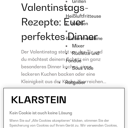
Grillen
Valentinstags-
Heißluftfritteuse
Rezepte: Euer
Kochen
perfektes Dinner
Küchenmaschine
Mixer
Der Valentinstag steht vor der Tür und
Raclette und
du möchtest deinem Schatz ein ganz
Fondue
besonderes Dinner kochen, einen
Sous Vide
leckeren Kuchen backen oder eine
Kleinigkeit aus der Küche überreichen...
Ratgeber
Klarstein shop
Kein Cookie ist auch keine Lösung
Wenn Sie auf „Alle Cookies akzeptieren“ klicken, stimmen Sie der
Speicherung von Cookies auf Ihrem Gerät zu. Wir verwenden Cookies,