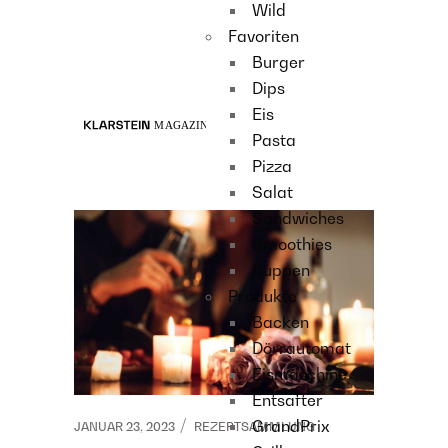
Wild
Recipes
Favoriten
Main course
Burger
Dessert
Dips
Eis
Pasta
Pizza
Salat
Sandwiches
Smoothies
Suppen
Produkte
Backen
Dörrautomat
Eismaschine
Entsafter
GrandPrix
JANUAR 23, 2023
REZEPTSAMMLUNG